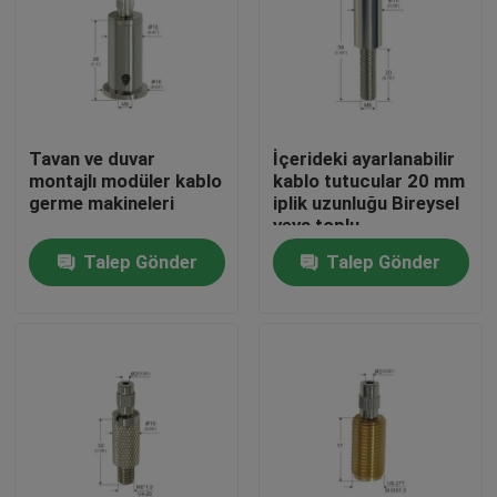
Tavan ve duvar
İçerideki ayarlanabilir
montajlı modüler kablo
kablo tutucular 20 mm
germe makineleri
iplik uzunluğu Bireysel
veya toplu
ambalajlarda
Talep Gönder
Talep Gönder
Ev
Ürün:% s
VİDEOLAR