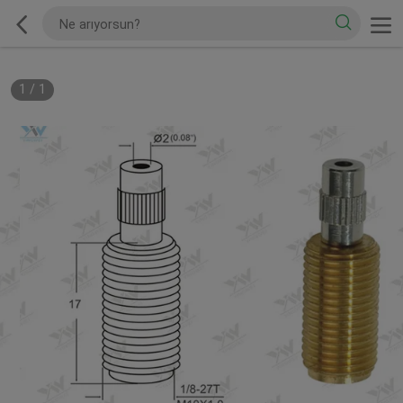
1
/
1