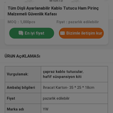
Tüm Dişli Ayarlanabilir Kablo Tutucu Ham Pirinç
Malzemeli Güvenlik Kafası
MOQ：1,000pcs
Fiyat：pazarlık edilebilir
En iyi fiyat
Bizimle iletişim kur
ÜRüN AçıKLAMASı
çapraz kablo tutucular
,
Vurgulamak:
hafif süspansiyon kiti
Ambalaj bilgileri
İhracat Karton- 35 * 25 * 18cm
Fiyat
pazarlık edilebilir
Marka adı
YW