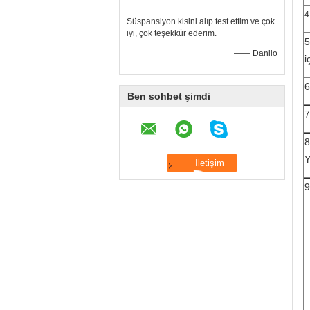
4
Süspansiyon kisini alıp test ettim ve çok
iyi, çok teşekkür ederim.
5
—— Danilo
i
6
Ben sohbet şimdi
7
8
Y
9