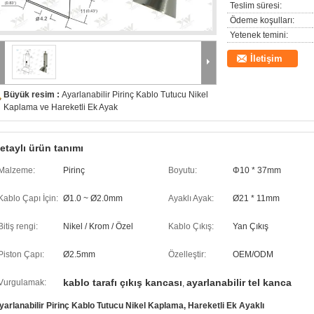
Teslim süresi:
Ödeme koşulları:
Yetenek temini:
İletişim
Büyük resim :
Ayarlanabilir Pirinç Kablo Tutucu Nikel
Kaplama ve Hareketli Ek Ayak
etaylı ürün tanımı
Malzeme:
Pirinç
Boyutu:
Φ10 * 37mm
Kablo Çapı İçin:
Ø1.0 ~ Ø2.0mm
Ayaklı Ayak:
Ø21 * 11mm
Bitiş rengi:
Nikel / Krom / Özel
Kablo Çıkış:
Yan Çıkış
Piston Çapı:
Ø2.5mm
Özelleştir:
OEM/ODM
kablo tarafı çıkış kancası
ayarlanabilir tel kanca
Vurgulamak:
,
yarlanabilir Pirinç Kablo Tutucu Nikel Kaplama, Hareketli Ek Ayaklı