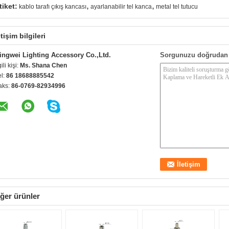
,
,
tiket:
kablo tarafı çıkış kancası
ayarlanabilir tel kanca
metal tel tutucu
etişim bilgileri
ingwei Lighting Accessory Co.,Ltd.
Sorgunuzu doğrudan 
gili kişi:
Ms. Shana Chen
el:
86 18688885542
aks:
86-0769-82934996
ğer ürünler