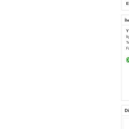
E
İl
Y
İl
T
F
Di