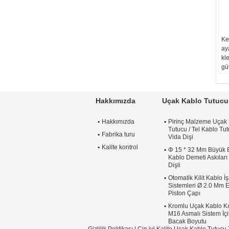
Ke
aya
kl
gü
sab
Uy
Si
Hakkımızda
Uçak Kablo Tutucu
fo
Ay
Hakkımızda
Pirinç Malzeme Uçak
bi
Tutucu / Tel Kablo Tu
Öze
Fabrika turu
Vida Dişi
Yü
Kalite kontrol
Φ 15 * 32 Mm Büyük 
Kr
Kablo Demeti Askıları
Dişli
Otomatik Kilit Kablo İş
Sistemleri Ø 2.0 Mm E
Piston Çapı
Kromlu Uçak Kablo Kır
M16 Asmalı Sistem İçi
Bacak Boyutu