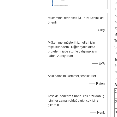
P
7
K
Mükemmel tedarikçi! İyi ürün! Kesinlikle
K
önerilir.
A
—— Oleg
M
T
Mükemmel müşteri hizmetleri için
teşekkür ederiz! Diğer aydınlatma
Ç
projelerimizde sizinle çalışmak için
Di
sabırsızlanıyorum.
İ
—— EVA
B
N
Askı halatı mükemmel, teşekkürler.
S
—— Rajen
A
1
Teşekkür ederim Shana, çok hızlı dönüş
için her zaman olduğu gibi çok iyi iş
2
çıkardın.
3
—— Henk