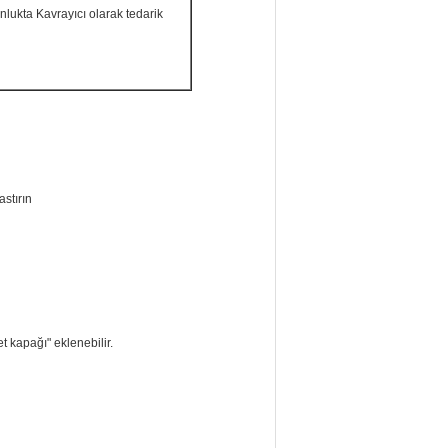
lukta Kavrayıcı olarak tedarik
astırın
 kapağı" eklenebilir.