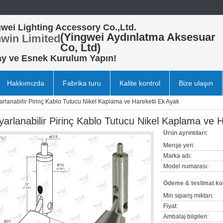
wei Lighting Accessory Co.,Ltd.
(Yingwei Aydınlatma Aksesuar
win Limited
Co, Ltd)
ay ve Esnek Kurulum Yapın!
Hakkımızda
Fabrika turu
Kalite kontrol
Bize ulaşın
arlanabilir Pirinç Kablo Tutucu Nikel Kaplama ve Hareketli Ek Ayak
yarlanabilir Pirinç Kablo Tutucu Nikel Kaplama ve 
Ürün ayrıntıları:
Menşe yeri:
Marka adı:
Model numarası:
Ödeme & teslimat koş
Min sipariş miktarı:
Fiyat:
Ambalaj bilgileri: