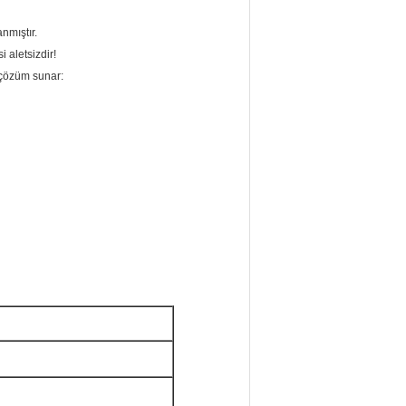
nmıştır.
 aletsizdir!
 çözüm sunar: