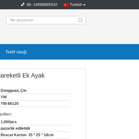
86--18688885542
Turkish
search
Teklif isteği
Hareketli Ek Ayak
Dongguan, Çin
YW
YW-86120
ulları:
1,000pcs
pazarlık edilebilir
İhracat Karton- 35 * 25 * 18cm