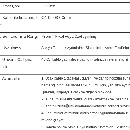
. Piston Çapı
Φ2.5mm
. Kablo ile kullanmak
Ø1.0 ~ Ø2.0mm
çin
. Sonlandırma Rengi
Krom / Nikel veya
Özelleştirilmiş
. Uygulama
Askıya Tabela + Aydınlatma Sistemleri + Asma Fikstürle
. Güvenli Çalışma
40KG, kablo çapı işleve bağlıdır (yalnızca referans için)
ükü
. Avantajlar
1. Uçak kablo tutacakları, güvenli ve zarif bir çözüm sun
herhangi bir güzel sanatlar kurulumu için, yanı sıra Aydı
İşaretler, Dispalys, Grafik ve diğer birçok öğe;
2. Kurulum süresini radikal olarak azaltmak ve insan hat
3. Kablo uzunluğunu ayarlaması kolaydır, serbest bırakıl
4. Endüstriyel ve mimari aydınlatma uygulamalarında kul
rekabetçi fiyat;
5. Tabela Askıya Alma + Aydınlatma Sistemleri + Askıdaki