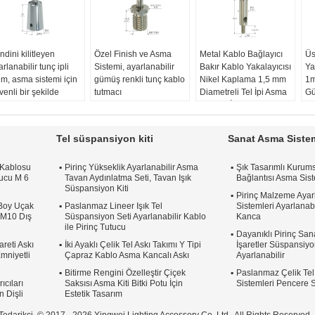
ndini kilitleyen
Özel Finish ve Asma
Metal Kablo Bağlayıcı
Üs
rlanabilir tunç ipli
Sistemi, ayarlanabilir
Bakır Kablo Yakalayıcısı
Ya
em, asma sistemi için
gümüş renkli tunç kablo
Nikel Kaplama 1,5 mm
1m
venli bir şekilde
tutmacı
Diametreli Tel İpi Asma
Gü
itlenir.
Malzeme:
Pirinç
Sistemi İçin
Ka
gulama:
Asma
bitiş rengi:
Gümüş/
Kablo çapı:
1,5 mm
öz
stemi
Özelleştirilmiş
Kablo uzunluğu:
1m
fo
Tel süspansiyon kiti
Sanat Asma Sistem
nksiyon:
Kilitleme
Malzeme:
Pirinç
Ay
arlanabilir
mekanizması:
Eklemli ayak:
U
 Kablosu
Pirinç Yükseklik Ayarlanabilir Asma
Şık Tasarımlı Kurums
tiş rengi:
Gümüş/
kendinden kilitleme
Ø10*43.4mm
Si
tucu M 6
Tavan Aydınlatma Seti, Tavan Işık
Bağlantısı Asma Sist
lleştirilmiş
Yüzey Tedavisi:
Nikel /
bi
Süspansiyon Kiti
zey Tedavisi:
Nikel /
Krom / Saten Gümüş
be
Pirinç Malzeme Ayarl
Boy Uçak
om / Siyah / Beyaz
Paslanmaz Lineer Işık Tel
Sistemleri Ayarlanab
 M10 Dış
Süspansiyon Seti Ayarlanabilir Kablo
Kanca
ile Pirinç Tutucu
Dayanıklı Pirinç San
areti Askı
İki Ayaklı Çelik Tel Askı Takımı Y Tipi
İşaretler Süspansiyo
mniyetli
Çapraz Kablo Asma Kancalı Askı
Ayarlanabilir
Bitirme Rengini Özelleştir Çiçek
Paslanmaz Çelik Te
ıcıları
Saksısı Asma Kiti Bitki Potu İçin
Sistemleri Pencere S
n Dişli
Estetik Tasarım