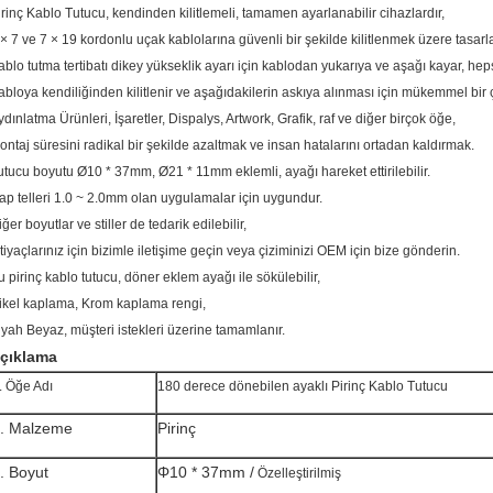
irinç Kablo Tutucu, kendinden kilitlemeli, tamamen ayarlanabilir cihazlardır,
 × 7 ve 7 × 19 kordonlu uçak kablolarına güvenli bir şekilde kilitlenmek üzere tasarla
ablo tutma tertibatı dikey yükseklik ayarı için kablodan yukarıya ve aşağı kayar, hepsi
abloya kendiliğinden kilitlenir ve aşağıdakilerin askıya alınması için mükemmel bir
ydınlatma Ürünleri, İşaretler, Dispalys, Artwork, Grafik, raf ve diğer birçok öğe,
ontaj süresini radikal bir şekilde azaltmak ve insan hatalarını ortadan kaldırmak.
utucu boyutu Ø10 * 37mm, Ø21 * 11mm eklemli, ayağı hareket ettirilebilir.
ap telleri 1.0 ~ 2.0mm olan uygulamalar için uygundur.
ğer boyutlar ve stiller de tedarik edilebilir,
htiyaçlarınız için bizimle iletişime geçin veya çiziminizi OEM için bize gönderin.
u pirinç kablo tutucu, döner eklem ayağı ile sökülebilir,
ikel kaplama, Krom kaplama rengi,
iyah Beyaz, müşteri istekleri üzerine tamamlanır.
çıklama
. Öğe Adı
180 derece dönebilen ayaklı Pirinç Kablo Tutucu
. Malzeme
Pirinç
. Boyut
Φ10 * 37mm /
Özelleştirilmiş