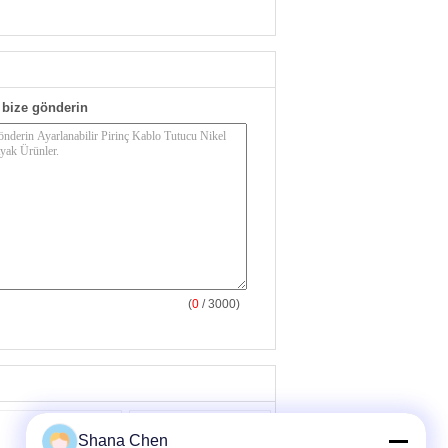
bize gönderin
(
0
/ 3000)
Shana Chen