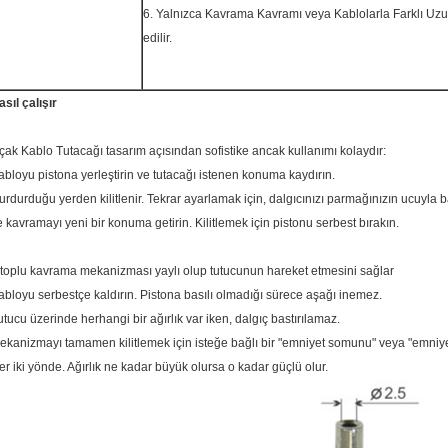
6. Yalnızca Kavrama Kavramı veya Kablolarla Farklı Uzun
edilir.
asıl çalışır
çak Kablo Tutacağı tasarım açısından sofistike ancak kullanımı kolaydır:
abloyu pistona yerleştirin ve tutacağı istenen konuma kaydırın.
urdurduğu yerden kilitlenir. Tekrar ayarlamak için, dalgıcınızı parmağınızın ucuyla b
e kavramayı yeni bir konuma getirin. Kilitlemek için pistonu serbest bırakın.
 toplu kavrama mekanizması yaylı olup tutucunun hareket etmesini sağlar
abloyu serbestçe kaldırın. Pistona basılı olmadığı sürece aşağı inemez.
utucu üzerinde herhangi bir ağırlık var iken, dalgıç bastırılamaz.
ekanizmayı tamamen kilitlemek için isteğe bağlı bir "emniyet somunu" veya "emniyet
er iki yönde. Ağırlık ne kadar büyük olursa o kadar güçlü olur.