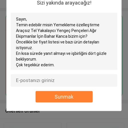
Daha fazla göster
Sizi yakında arayacağız!
En İyi Fiyatı Alın
Yemekleme özelleştirme Araçsız
Tel Yakalayıcı Yengeç Pençeleri
Ağır Ekipmanlar İçin Bahar
Kanca
Devam et
Sunmak
Önerilen Ürünler