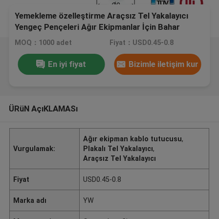
Yemekleme özelleştirme Araçsız Tel Yakalayıcı
Yengeç Pençeleri Ağır Ekipmanlar İçin Bahar
Kanca
MOQ：1000 adet
Fiyat：USD0.45-0.8
En iyi fiyat
Bizimle iletişim kur
ÜRüN AçıKLAMASı
Ağır ekipman kablo tutucusu
,
Vurgulamak:
Plakalı Tel Yakalayıcı
,
Araçsız Tel Yakalayıcı
Fiyat
USD0.45-0.8
Marka adı
YW