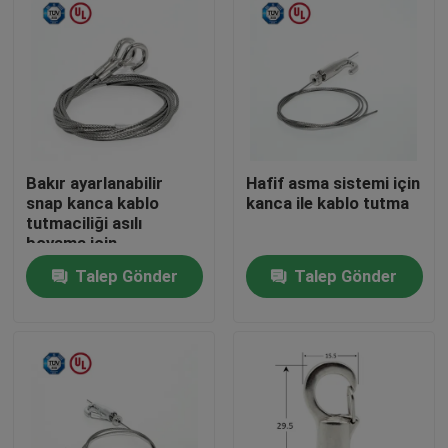
Bakır ayarlanabilir
Hafif asma sistemi için
snap kanca kablo
kanca ile kablo tutma
tutmaciliği asılı
boyama için
süspansiyon seti
Talep Gönder
Talep Gönder
Ev
Ürün:% s
VİDEOLAR