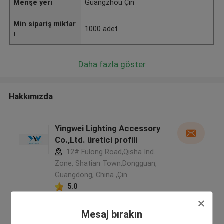
Menşe yeri
Guangzhou Çin
Min sipariş miktar
1000 adet
ı
Daha fazla göster
Hakkımızda
Yingwei Lighting Accessory
Co.,Ltd. üretici profili
12# Fulong Road,Qisha Ind.
Zone, Shatian Town,Dongguan,
Guangdong, China ,Çin
5.0
Onaylı tedarikçi
Mesaj bırakın